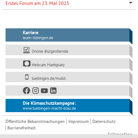
Erstes Forum am 23. Mai 2025
Karriere
team-tübingen.de
Online-Bürgerdienste
Webcam Marktplatz
tuebingen.de/mobil
Die Klimaschutzkampagne:
www.tuebingen-macht-blau.de
Öffentliche Bekanntmachungen
Impressum
Datenschutz
Barrierefreiheit
Seitenanfang