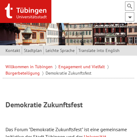
Direkt zum Inhalt
Bild: @Manuel Schönfeld – stock.adobe.com
Kontakt
Stadtplan
Leichte Sprache
Translate into English
Willkommen in Tübingen
Engagement und Vielfalt
Bürgerbeteiligung
Demokratie Zukunftsfest
Demokratie Zukunftsfest
Das Forum "Demokratie Zukunftsfest" ist eine gemeinsame
Initiative der Stadt Tübingen und der
Universität