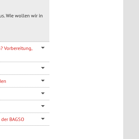
us. Wie wollen wir in
? Vorbereitung,
den
m der BAGSO