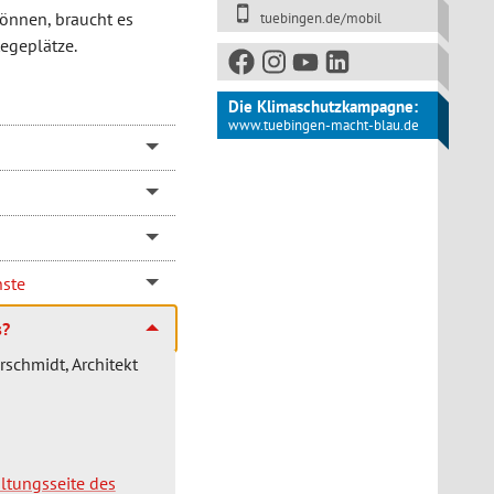
önnen, braucht es
tuebingen.de/mobil
egeplätze.
Die Klimaschutzkampagne:
www.tuebingen-macht-blau.de
nste
s?
rschmidt, Architekt
ltungsseite des