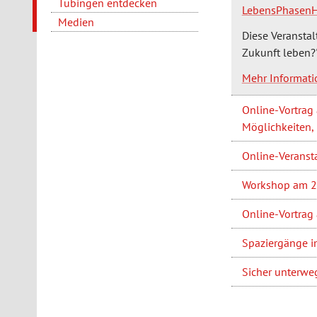
Tübingen entdecken
LebensPhasen
Medien
Diese Veranstal
Zukunft leben?
Mehr Informat
Online-Vortrag
Möglichkeiten,
Online-Veranst
Workshop am 25
Online-Vortrag
Spaziergänge i
Sicher unterwe