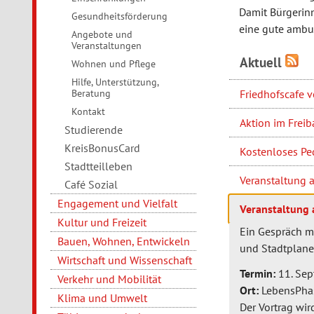
Damit Bürgerin
Gesundheitsförderung
eine gute ambul
Angebote und
Veranstaltungen
Aktuell
Wohnen und Pflege
Hilfe, Unterstützung,
Friedhofscafe 
Beratung
Kontakt
Aktion im Frei
Studierende
KreisBonusCard
Kostenloses Pe
Stadtteilleben
Veranstaltung 
Café Sozial
Engagement und Vielfalt
Veranstaltung 
Kultur und Freizeit
Ein Gespräch mi
Bauen, Wohnen, Entwickeln
und Stadtplane
Wirtschaft und Wissenschaft
Termin:
11. Sep
Verkehr und Mobilität
Ort:
LebensPha
Klima und Umwelt
Der Vortrag wir