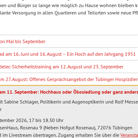
nen und Bürger so lange wie möglich zu Hause wohnen bleiben k
ante Versorgung in allen Quartieren und Teilorten sowie neue Pfl
von Mai bis September
bad am 16. Juni und 16. August – Ein Hoch auf den Jahrgang 1951
delec-Sicherheitstraining am 12. August und 23. September
am 27. August: Offenes Gesprächsangebot der Tübinger Hospizdie
am 11. September: Hochhaus oder Ökosiedlung oder ganz ander
t Sabine Schlager, Politikerin und Augenoptikerin und Rolf Messe
r
tember 2026, 17 bis 18.30 Uhr
senHaus, Rosenau 9 (Neben Hofgut Rosenau), 72076 Tübingen
d im Livestream übertragen. Zugang erhalten Sie über die
Veransta