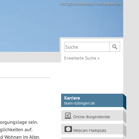
Bild: @jd-photodesign – stock.adobe.com
Suchbegriff
Erweiterte Suche
»
Karriere
team-tübingen.de
Online-Bürgerdienste
sorgungslage sein.
lichkeiten auf.
Webcam Marktplatz
d Wohnen im Alter.