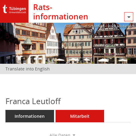
Rats­
informationen
Bild: @Manuel Schönfeld – stock.adobe.com
Translate into English
Franca Leutloff
Informationen
Mitarbeit
Alle Daten