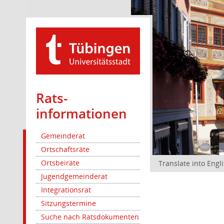
Rats­
informationen
Gemeinderat
Ortschaftsräte
Ortsbeiräte
Translate into Engl
Jugendgemeinderat
Integrationsrat
Sitzungstermine
Suche nach Ratsdokumenten