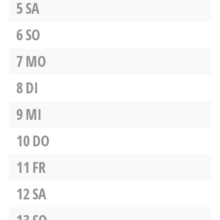
5
SA
6
SO
7
MO
8
DI
9
MI
10
DO
11
FR
12
SA