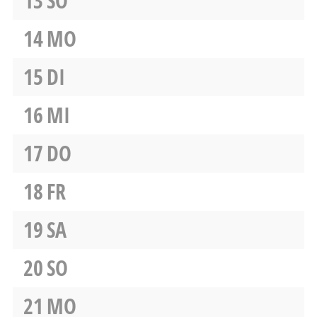
13
SO
14
MO
15
DI
16
MI
17
DO
18
FR
19
SA
20
SO
21
MO