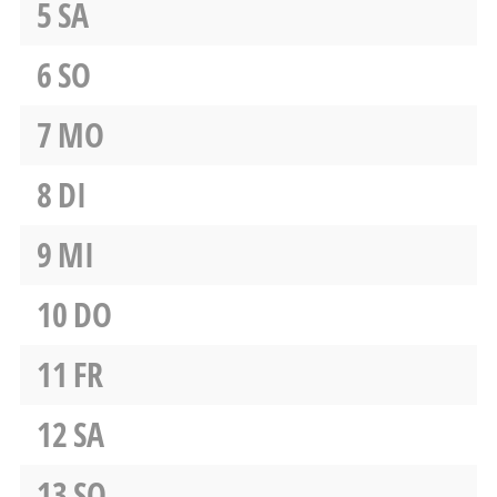
5
SA
6
SO
7
MO
8
DI
9
MI
10
DO
11
FR
12
SA
13
SO