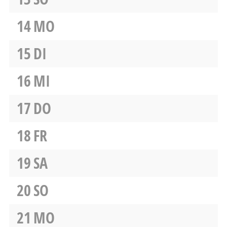
14
MO
15
DI
16
MI
17
DO
18
FR
19
SA
20
SO
21
MO