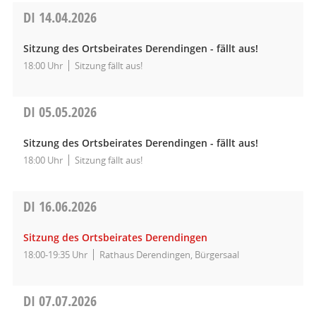
DI
14.04.2026
Sitzung des Ortsbeirates Derendingen - fällt aus!
18:00 Uhr
Sitzung fällt aus!
DI
05.05.2026
Sitzung des Ortsbeirates Derendingen - fällt aus!
18:00 Uhr
Sitzung fällt aus!
DI
16.06.2026
Sitzung des Ortsbeirates Derendingen
18:00-19:35 Uhr
Rathaus Derendingen, Bürgersaal
DI
07.07.2026