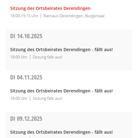
Sitzung des Ortsbeirates Derendingen
18:00-19:15 Uhr
Rathaus Derendingen, Bürgersaal
DI
14.10.2025
Sitzung des Ortsbeirates Derendingen - fällt aus!
18:00 Uhr
Sitzung fällt aus!
DI
04.11.2025
Sitzung des Ortsbeirates Derendingen - fällt aus!
18:00 Uhr
Sitzung fällt aus!
DI
09.12.2025
Sitzung des Ortsbeirates Derendingen - fällt aus!