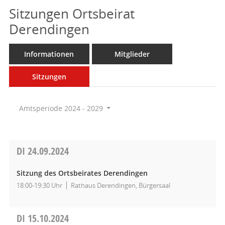
Sitzungen Ortsbeirat
Derendingen
Informationen
Mitglieder
Sitzungen
Amtsperiode 2024 - 2029
DI
24.09.2024
Sitzung des Ortsbeirates Derendingen
18:00-19:30 Uhr
Rathaus Derendingen, Bürgersaal
DI
15.10.2024