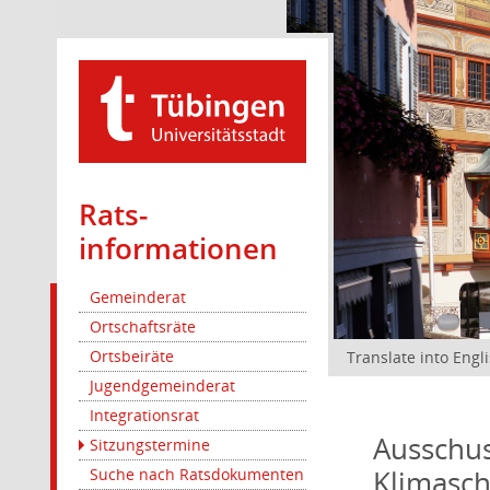
Rats­
informationen
Gemeinderat
Ortschaftsräte
Ortsbeiräte
Translate into Engl
Jugendgemeinderat
Integrationsrat
Ausschus
Sitzungstermine
Klimasc
Suche nach Ratsdokumenten