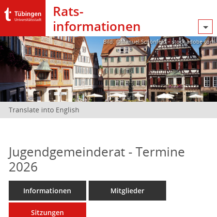
Rats­
informationen
Bild: @Manuel Schönfeld – stock.adobe.com
Translate into English
Jugendgemeinderat - Termine
2026
Informationen
Mitglieder
Sitzungen