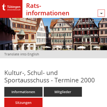
Rats­
informationen
Bild: @Manuel Schönfeld – stock.adobe.com
Translate into English
Kultur-, Schul- und
Sportausschuss - Termine 2000
Informationen
Mitglieder
Sitzungen