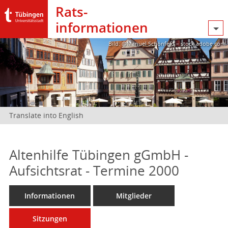
Rats­
informationen
Bild: @Manuel Schönfeld – stock.adobe.com
Translate into English
Altenhilfe Tübingen gGmbH -
Aufsichtsrat - Termine 2000
Informationen
Mitglieder
Sitzungen