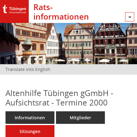
Rats­
informationen
Bild: @Manuel Schönfeld – stock.adobe.com
Translate into English
Altenhilfe Tübingen gGmbH -
Aufsichtsrat - Termine 2000
Informationen
Mitglieder
Sitzungen