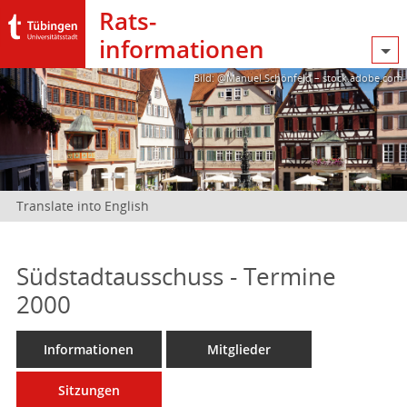
Rats­
informationen
Bild: @Manuel Schönfeld – stock.adobe.com
Translate into English
Südstadtausschuss - Termine
2000
Informationen
Mitglieder
Sitzungen