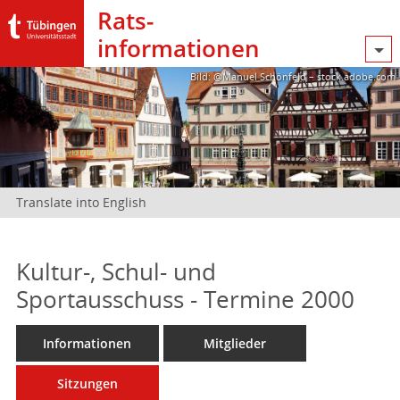
Rats­
informationen
Bild: @Manuel Schönfeld – stock.adobe.com
Translate into English
Kultur-, Schul- und
Sportausschuss - Termine 2000
Informationen
Mitglieder
Sitzungen