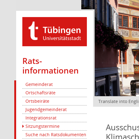
Rats­
informationen
Gemeinderat
Ortschaftsräte
Ortsbeiräte
Translate into Engl
Jugendgemeinderat
Integrationsrat
Ausschus
Sitzungstermine
Klimasc
Suche nach Ratsdokumenten