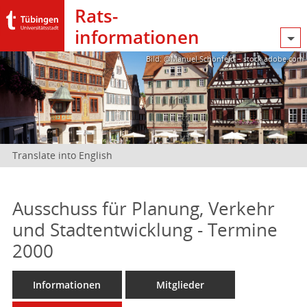
Rats­
informationen
Bild: @Manuel Schönfeld – stock.adobe.com
Translate into English
Ausschuss für Planung, Verkehr
und Stadtentwicklung - Termine
2000
Informationen
Mitglieder