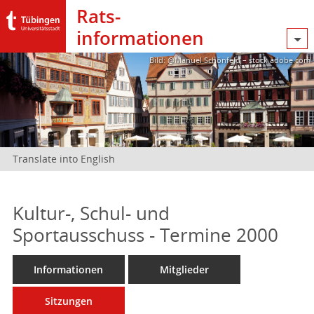
Rats­
informationen
Bild: @Manuel Schönfeld – stock.adobe.com
Translate into English
Kultur-, Schul- und
Sportausschuss - Termine 2000
Informationen
Mitglieder
Sitzungen