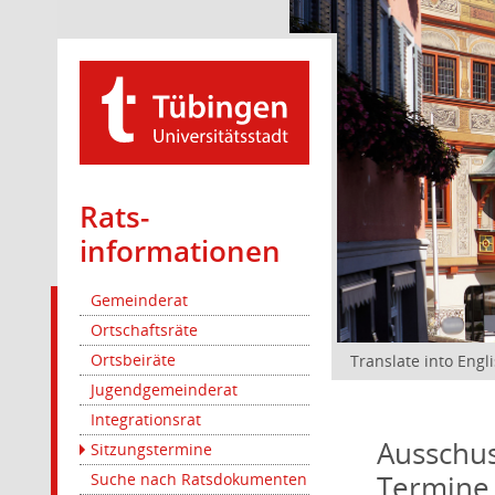
Rats­
informationen
Gemeinderat
Ortschaftsräte
Ortsbeiräte
Translate into Engl
Jugendgemeinderat
Integrationsrat
Ausschus
Sitzungstermine
Termine
Suche nach Ratsdokumenten