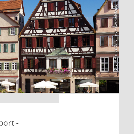
Bild: @Manuel Schönfeld – stock.adobe.com
port -