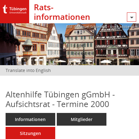
Rats­
informationen
Bild: @Manuel Schönfeld – stock.adobe.com
Translate into English
Altenhilfe Tübingen gGmbH -
Aufsichtsrat - Termine 2000
Informationen
Mitglieder
Sitzungen