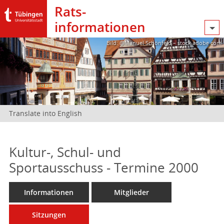
Rats­
informationen
Bild: @Manuel Schönfeld – stock.adobe.com
Translate into English
Kultur-, Schul- und
Sportausschuss - Termine 2000
Informationen
Mitglieder
Sitzungen