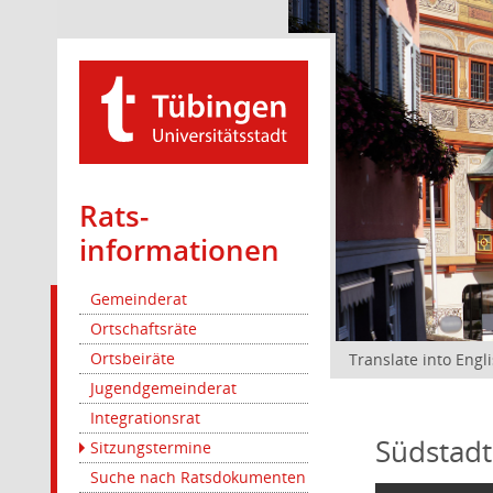
Rats­
informationen
Gemeinderat
Ortschaftsräte
Ortsbeiräte
Translate into Engl
Jugendgemeinderat
Integrationsrat
Südstadt
Sitzungstermine
Suche nach Ratsdokumenten