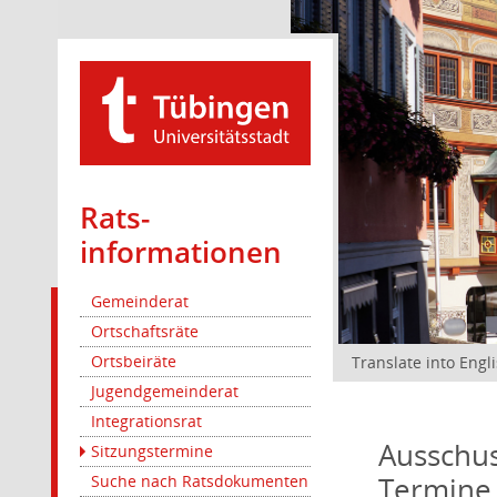
Rats­
informationen
Gemeinderat
Ortschaftsräte
Ortsbeiräte
Translate into Engl
Jugendgemeinderat
Integrationsrat
Ausschus
Sitzungstermine
Termine
Suche nach Ratsdokumenten