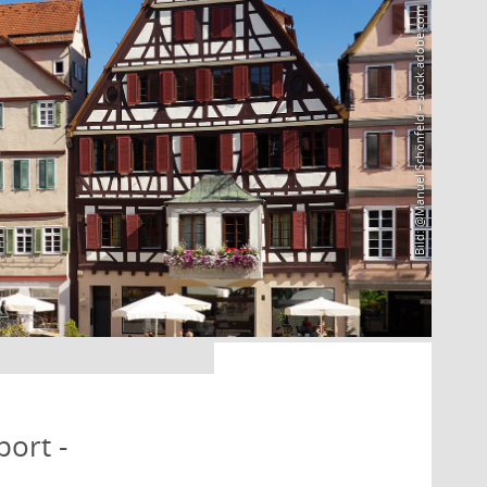
Bild: @Manuel Schönfeld – stock.adobe.com
port -