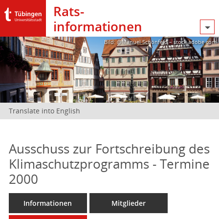
Rats­
informationen
Bild: @Manuel Schönfeld – stock.adobe.com
Translate into English
Ausschuss zur Fortschreibung des
Klimaschutzprogramms - Termine
2000
Informationen
Mitglieder