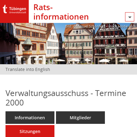
Rats­
informationen
Bild: @Manuel Schönfeld – stock.adobe.com
Translate into English
Verwaltungsausschuss - Termine
2000
Informationen
Mitglieder
Sitzungen