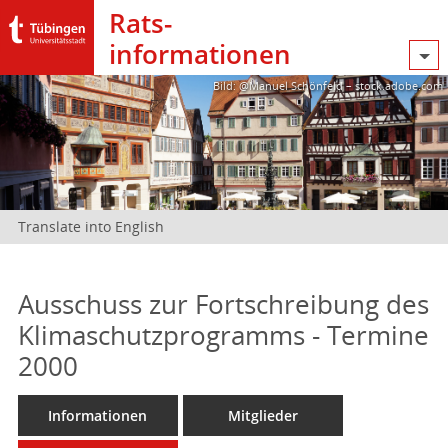
Rats­
informationen
Bild: @Manuel Schönfeld – stock.adobe.com
Translate into English
Ausschuss zur Fortschreibung des
Klimaschutzprogramms - Termine
2000
Informationen
Mitglieder