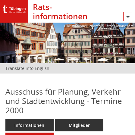
Rats­
informationen
Bild: @Manuel Schönfeld – stock.adobe.com
Translate into English
Ausschuss für Planung, Verkehr
und Stadtentwicklung - Termine
2000
Informationen
Mitglieder