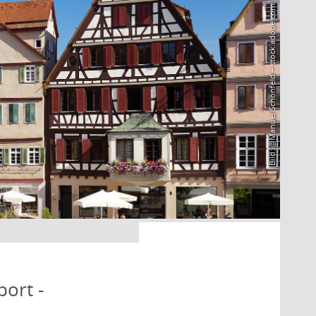
Bild: @Manuel Schönfeld – stock.adobe.com
port -