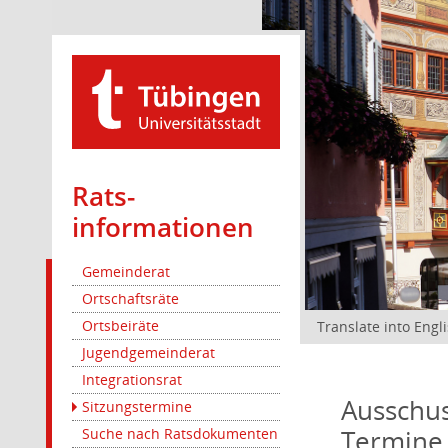
Rats­
informationen
Gemeinderat
Ortschaftsräte
Ortsbeiräte
Translate into Engl
Jugendgemeinderat
Integrationsrat
Ausschus
Sitzungstermine
Termine
Suche nach Ratsdokumenten