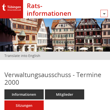
Rats­
informationen
Bild: @Manuel Schönfeld – stock.adobe.com
Translate into English
Verwaltungsausschuss - Termine
2000
Informationen
Mitglieder
Sitzungen