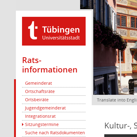
Rats­
informationen
Gemeinderat
Ortschaftsräte
Ortsbeiräte
Translate into Engl
Jugendgemeinderat
Integrationsrat
Kultur-,
Sitzungstermine
Suche nach Ratsdokumenten