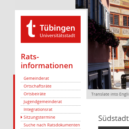
Rats­
informationen
Gemeinderat
Ortschaftsräte
Ortsbeiräte
Translate into Engl
Jugendgemeinderat
Integrationsrat
Südstadt
Sitzungstermine
Suche nach Ratsdokumenten