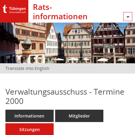
Rats­
informationen
Bild: @Manuel Schönfeld – stock.adobe.com
Translate into English
Verwaltungsausschuss - Termine
2000
Informationen
Mitglieder
Sitzungen