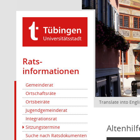
Rats­
informationen
Gemeinderat
Ortschaftsräte
Ortsbeiräte
Translate into Engl
Jugendgemeinderat
Integrationsrat
Altenhil
Sitzungstermine
Suche nach Ratsdokumenten