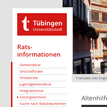
Rats­
informationen
Gemeinderat
Ortschaftsräte
Ortsbeiräte
Translate into Engl
Jugendgemeinderat
Integrationsrat
Altenhil
Sitzungstermine
Suche nach Ratsdokumenten