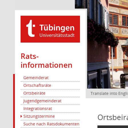
Rats­
informationen
Gemeinderat
Ortschaftsräte
Ortsbeiräte
Translate into Engl
Jugendgemeinderat
Integrationsrat
Ortsbeir
Sitzungstermine
Suche nach Ratsdokumenten