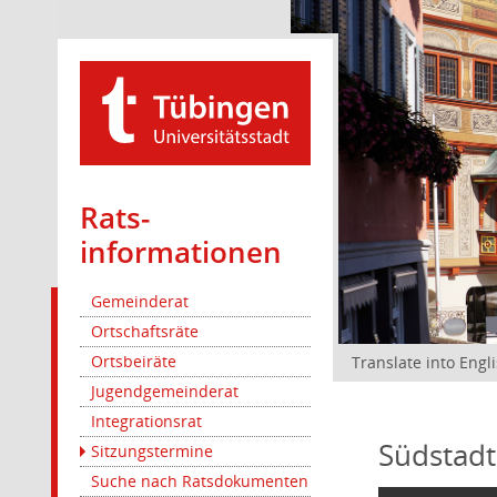
Rats­
informationen
Gemeinderat
Ortschaftsräte
Ortsbeiräte
Translate into Engl
Jugendgemeinderat
Integrationsrat
Südstadt
Sitzungstermine
Suche nach Ratsdokumenten