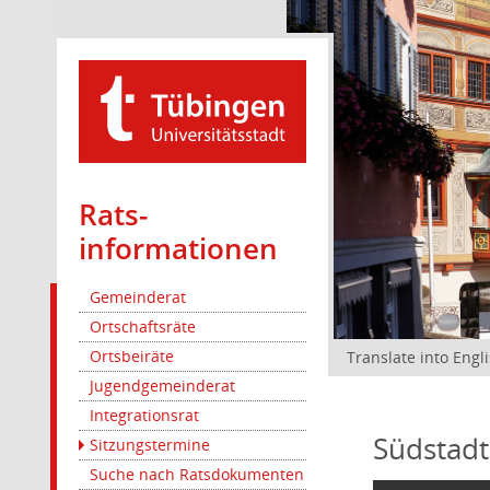
Rats­
informationen
Gemeinderat
Ortschaftsräte
Ortsbeiräte
Translate into Engl
Jugendgemeinderat
Integrationsrat
Südstadt
Sitzungstermine
Suche nach Ratsdokumenten