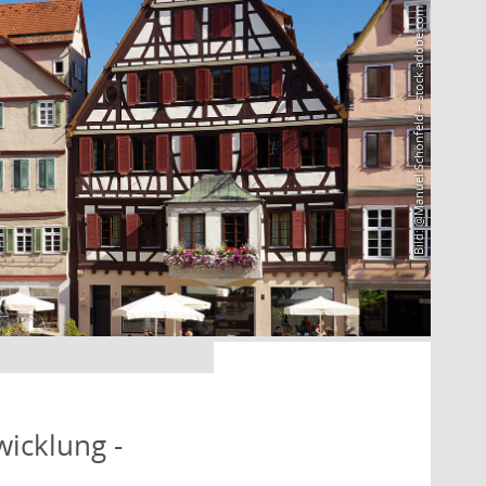
Bild: @Manuel Schönfeld – stock.adobe.com
icklung -