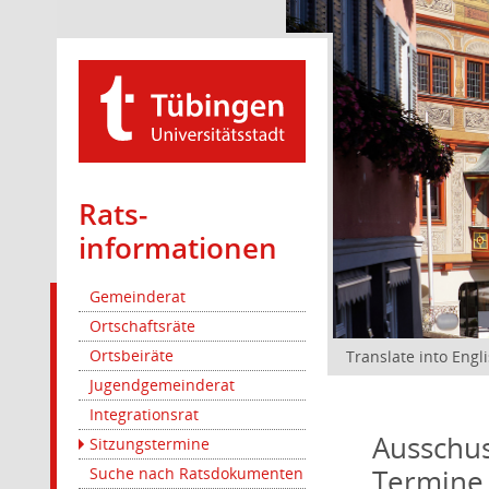
Rats­
informationen
Gemeinderat
Ortschaftsräte
Ortsbeiräte
Translate into Engl
Jugendgemeinderat
Integrationsrat
Ausschus
Sitzungstermine
Termine
Suche nach Ratsdokumenten