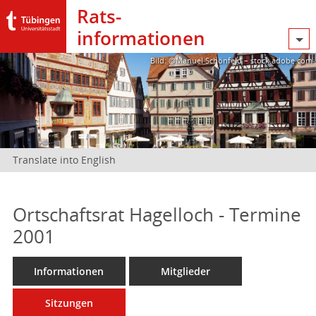
Rats­
informationen
Bild: @Manuel Schönfeld – stock.adobe.com
Translate into English
Ortschaftsrat Hagelloch - Termine
2001
Informationen
Mitglieder
Sitzungen