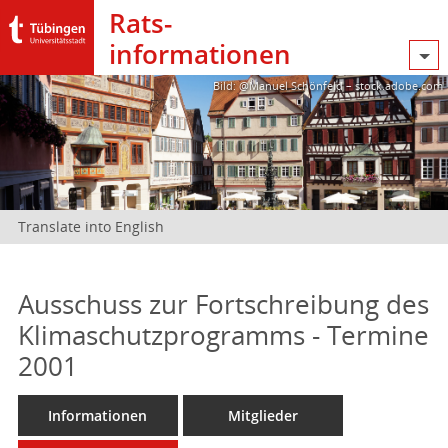
Rats­
informationen
Bild: @Manuel Schönfeld – stock.adobe.com
Translate into English
Ausschuss zur Fortschreibung des
Klimaschutzprogramms - Termine
2001
Informationen
Mitglieder