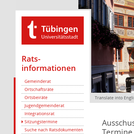
Rats­
informationen
Gemeinderat
Ortschaftsräte
Ortsbeiräte
Translate into Engl
Jugendgemeinderat
Integrationsrat
Ausschus
Sitzungstermine
Termine
Suche nach Ratsdokumenten