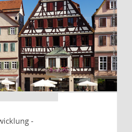
Bild: @Manuel Schönfeld – stock.adobe.com
icklung -