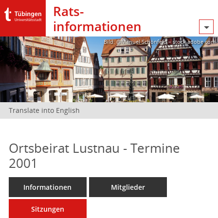
Rats­
informationen
Bild: @Manuel Schönfeld – stock.adobe.com
Translate into English
Ortsbeirat Lustnau - Termine
2001
Informationen
Mitglieder
Sitzungen