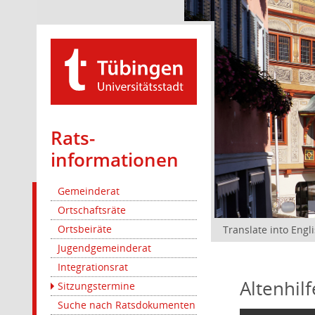
Rats­
informationen
Gemeinderat
Ortschaftsräte
Ortsbeiräte
Translate into Engl
Jugendgemeinderat
Integrationsrat
Altenhil
Sitzungstermine
Suche nach Ratsdokumenten