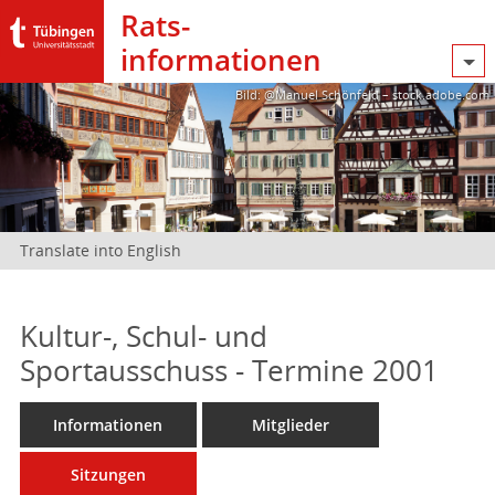
Rats­
informationen
Bild: @Manuel Schönfeld – stock.adobe.com
Translate into English
Kultur-, Schul- und
Sportausschuss - Termine 2001
Informationen
Mitglieder
Sitzungen