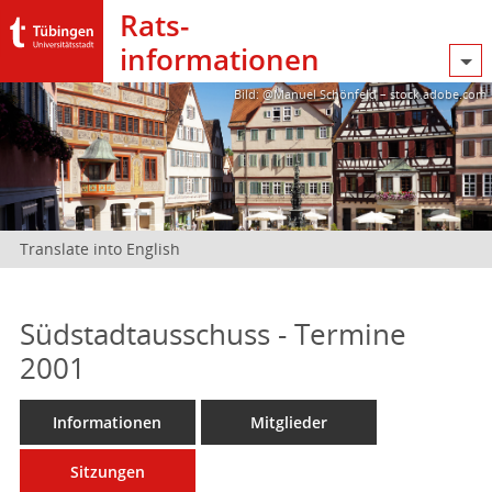
Rats­
informationen
Bild: @Manuel Schönfeld – stock.adobe.com
Translate into English
Südstadtausschuss - Termine
2001
Informationen
Mitglieder
Sitzungen