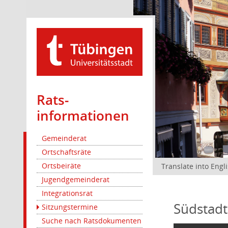
Rats­
informationen
Gemeinderat
Ortschaftsräte
Ortsbeiräte
Translate into Engl
Jugendgemeinderat
Integrationsrat
Südstadt
Sitzungstermine
Suche nach Ratsdokumenten