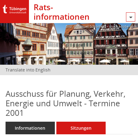
Rats­
informationen
Bild: @Manuel Schönfeld – stock.adobe.com
Translate into English
Ausschuss für Planung, Verkehr,
Energie und Umwelt - Termine
2001
Informationen
Sitzungen