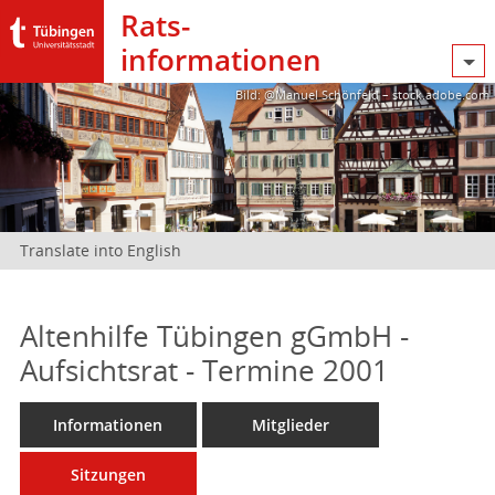
Rats­
informationen
Bild: @Manuel Schönfeld – stock.adobe.com
Translate into English
Altenhilfe Tübingen gGmbH -
Aufsichtsrat - Termine 2001
Informationen
Mitglieder
Sitzungen