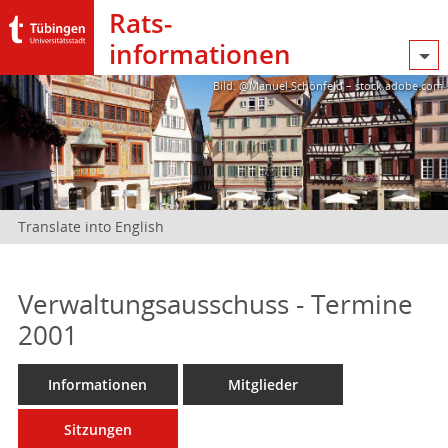
Rats­
informationen
Bild: @Manuel Schönfeld – stock.adobe.com
Translate into English
Verwaltungsausschuss - Termine
2001
Informationen
Mitglieder
Sitzungen