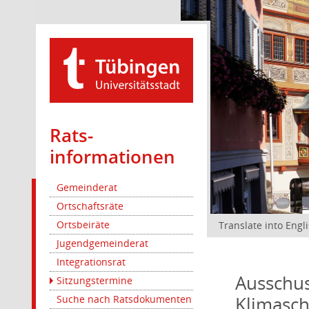
Rats­
informationen
Gemeinderat
Ortschaftsräte
Ortsbeiräte
Translate into Engl
Jugendgemeinderat
Integrationsrat
Ausschus
Sitzungstermine
Klimasc
Suche nach Ratsdokumenten