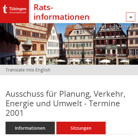
Rats­
informationen
Bild: @Manuel Schönfeld – stock.adobe.com
Translate into English
Ausschuss für Planung, Verkehr,
Energie und Umwelt - Termine
2001
Informationen
Sitzungen